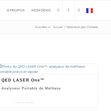
T
À PROPOS
MON DEVIS
Vous êtes ici :
Accueil
/
Detecteurs gaz: Portable
QED LASER One™
Analyseur Portable de Méthane
Voir les détails