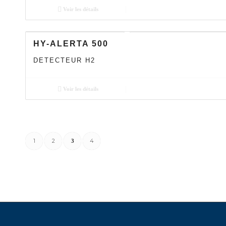
Voir les détails
HY-ALERTA 500
DETECTEUR H2
Voir les détails
1
2
4
3