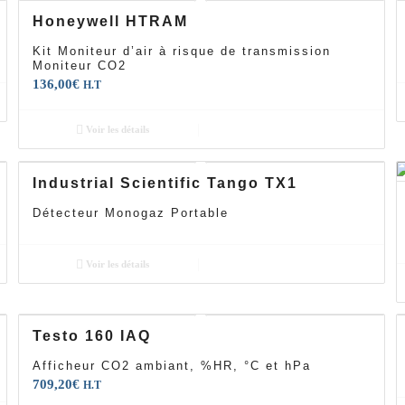
Honeywell HTRAM
Kit Moniteur d’air à risque de transmission
Moniteur CO2
136,00
€
H.T
Voir les détails
Industrial Scientific Tango TX1
Détecteur Monogaz Portable
Voir les détails
Testo 160 IAQ
Afficheur CO2 ambiant, %HR, °C et hPa
709,20
€
H.T